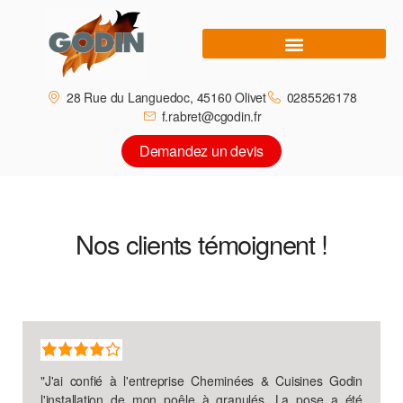
28 Rue du Languedoc, 45160 Olivet
0285526178
f.rabret@cgodin.fr
Demandez un devis
Nos clients témoignent !
"
J'ai confié à l'entreprise Cheminées & Cuisines Godin
l'installation de mon poêle à granulés. La pose a été