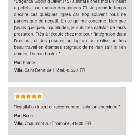
"
L'agence Godin d'Olivet (45) à installé chez moi un insert
à pellets. une maison des années 70. Je prend le temps
d'écrire ces quelques lignes car trop souvent nous ne
parlons que du négatif. En ce qui me concerne, bien que
j'avais quelques inquiétudes, je suis très satisfait de leurs
prestation. Très à l'écoute chez moi pour l'intégration dans
l'existant, et des poseurs au top qui on réalisé un très
beau travail en étanttres soigneux de ne rien salir ni rien
abîmer. Du bon boulot.
"
Par:
Franck
Ville:
Saint-Denis-de-l'Hôtel, 45550, FR
"
Installation insert et raccordement isolation cheminée
"
Par:
René
Ville:
Chaumont-sur-Tharonne, 41600, FR