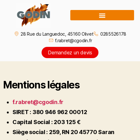
28 Rue du Languedoc, 45160 Olivet
0285526178
f.rabret@cgodin.fr
Demandez un devis
Mentions légales
f.rabret@cgodin.fr
SIRET : 380 946 962 00012
Capital Social : 203 125 €
Siège social : 259, RN 20 45770 Saran