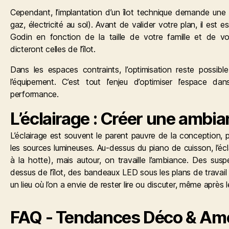
Cependant, l’implantation d’un îlot technique demande une r
gaz, électricité au sol). Avant de valider votre plan, il est 
Godin en fonction de la taille de votre famille et de vo
dicteront celles de l’îlot.
Dans les espaces contraints, l’optimisation reste possibl
l’équipement. C’est tout l’enjeu d’
optimiser l’espace dan
performance.
L’éclairage : Créer une ambia
L’éclairage est souvent le parent pauvre de la conception, p
les sources lumineuses. Au-dessus du piano de cuisson, l’écl
à la hotte), mais autour, on travaille l’ambiance. Des sus
dessus de l’îlot, des bandeaux LED sous les plans de travail 
un lieu où l’on a envie de rester lire ou discuter, même après l
FAQ - Tendances Déco & A