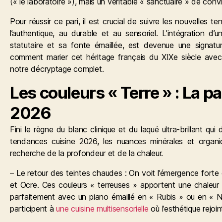
(« le laboratoire »), mais un véritable « sanctuaire » de conviv
Pour réussir ce pari, il est crucial de suivre les nouvelles
te
l’authentique, au durable et au sensoriel. L’intégration d
statutaire et sa fonte émaillée, est devenue une signa
comment marier cet héritage français du XIXe siècle avec
notre décryptage complet.
Les couleurs « Terre » : La p
2026
Fini le règne du blanc clinique et du laqué ultra-brillant qui
tendances cuisine 2026, les nuances minérales et organi
recherche de la profondeur et de la chaleur.
– Le retour des teintes chaudes : On voit l’émergence forte
et Ocre. Ces couleurs « terreuses » apportent une chaleur
parfaitement avec un piano émaillé en « Rubis » ou en « No
participent à
une cuisine multisensorielle
où l’esthétique rejoin