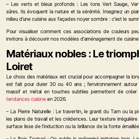
– Les verts et bleus profonds : Les tons Vert Sauge, Vert
sûres. Ils évoquent la nature et la sérénité. Imaginez un p
milieu d’une cuisine aux façades noyer sombre : c’est le sum
Pour visualiser comment ces associations de couleurs peuv
invitons à découvrir nos modèles d’aménagement de cuisines 
Matériaux nobles : Le triomp
Loiret
Le choix des matériaux est crucial pour accompagner la lon
est fait pour durer 30 ou 40 ans ; l’environnement autour d
massif et métal en touches subtiles permettent de créer u
tendances cuisine
en 2026.
– La Pierre Naturelle : Le travertin, le granit du Tarn ou la
les plans de travail et les crédences. Leur texture irréguliè
surface lisse de l’induction ou la brillance de la fonte émaillée
– Le Bois Texturé : On oublie le mélaminé imitation bois. 