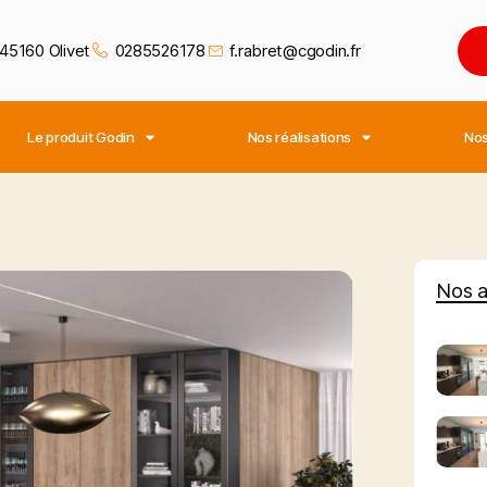
45160 Olivet
0285526178
f.rabret@cgodin.fr
Le produit Godin
Nos réalisations
Nos
Nos a